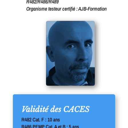
R482/R486/R489
Organisme testeur certifié : AJB-Formation
Validité des CACES
R482 Cat. F : 10 ans
R486 PEMP Cat. A et B : 5 ans