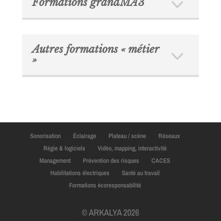
Formations grandMA3
Autres formations « métier
»
Sonorisation
Éclairage
Plateau / scène
Réseaux
Régie & logiciels
Vidéo, mapping, interactivité
Management
Prévention des risques
CACES
Habilitations électriques
Santé au travail
Formations écoresponsabilité
© ARKALYA 2026