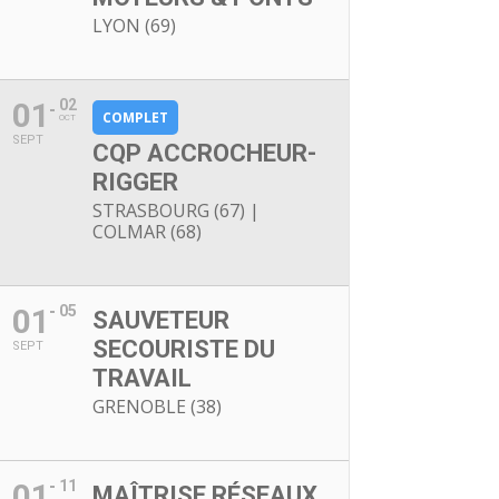
LYON (69)
01
02
COMPLET
OCT
SEPT
CQP ACCROCHEUR-
RIGGER
STRASBOURG (67) |
COLMAR (68)
01
05
SAUVETEUR
SECOURISTE DU
SEPT
TRAVAIL
GRENOBLE (38)
01
11
MAÎTRISE RÉSEAUX