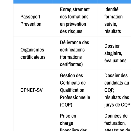
Enregistrement
Identité,
Passeport
des formations
formation
Prévention
en prévention
suivie,
des risques
résultats
Délivrance des
Dossier
Organismes
certifications
stagiaire,
certificateurs
(formations
évaluations
certifiantes)
Gestion des
Dossier des
Certificats de
candidats au
CPNEF-SV
Qualification
CQP,
Professionnelle
résultats des
(CQP)
jurys de CQP
Prise en
Données de
charge
facturation,
financière des
attestation de