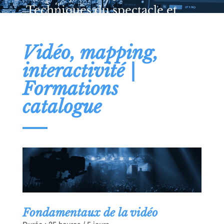
Techniques du spectacle et
de l'événement
Vidéo, mapping,
interactivité |
Formations
catalogue
Fondamentaux de la vidéo