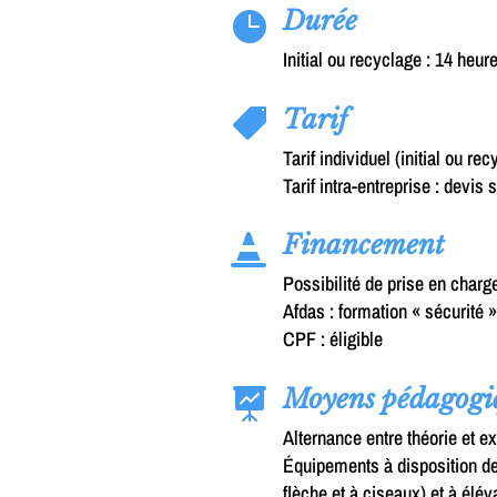
Durée

Initial ou recyclage : 14 heure
Tarif

Tarif individuel (initial ou re
Tarif intra-entreprise : devi
Financement

Possibilité de prise en char
Afdas : formation « sécurité 
CPF : éligible
Moyens pédagogi

Alternance entre théorie et ex
Équipements à disposition de
flèche et à ciseaux) et à élév