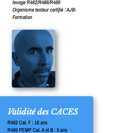
levage R482/R486/R489
Organisme testeur certifié : AJB-
Formation
Validité des CACES
R482 Cat. F : 10 ans
R486 PEMP Cat. A et B : 5 ans