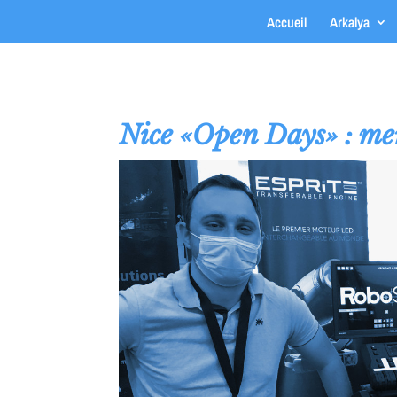
Accueil
Arkalya
Nice «Open Days» : mer