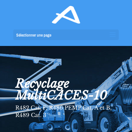
Sélectionner une page
Recyclage
MultiCACES-10
R482 Cat. F, R486 PEMP Cat. A et B,
R489 Cat. 3