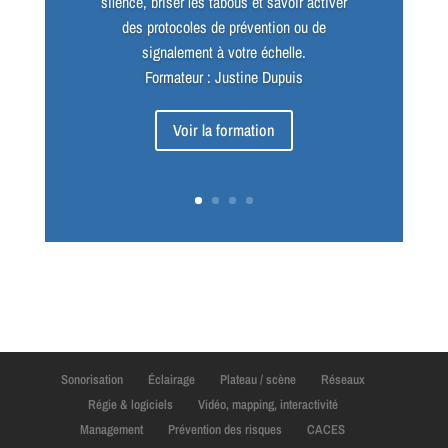
silence, briser les tabous et savoir activer
des protocoles de prévention ou de
signalement à votre échelle.
Formateur : Justine Dupuis
Voir la formation
Sonorisation
Éclairage
Plateau / scène
Réseaux
Régie & logiciels
Vidéo, mapping, interactivité
Management
Prévention des risques
CACES