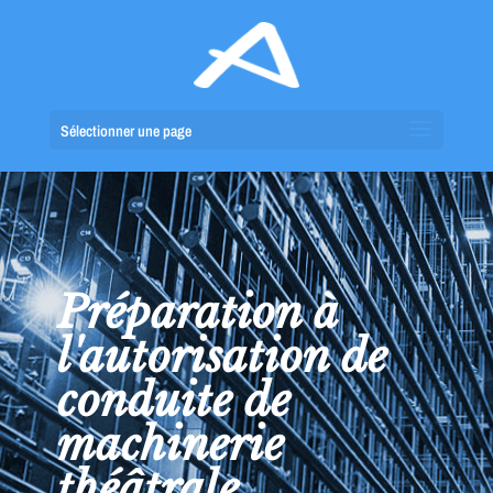
Sélectionner une page
Préparation à
l'autorisation de
conduite de
machinerie
théâtrale