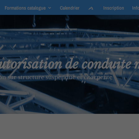
Formations catalogue
Calendrier
Inscription
Inf
utorisation de conduite 
on sur structure suspendue et charpente