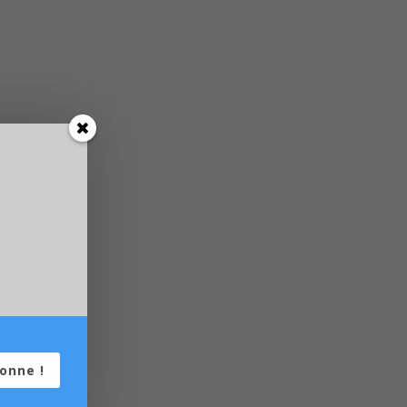
onne !