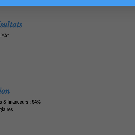
 Individuelle (EPI) sont mis à disposition par
sultats
ALYA*
ion
s & financeurs : 94%
giaires