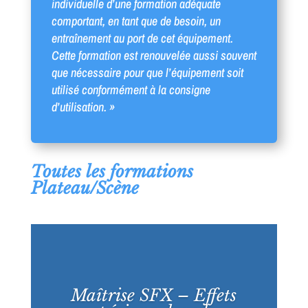
individuelle d’une formation adéquate
comportant, en tant que de besoin, un
entraînement au port de cet équipement.
Cette formation est renouvelée aussi souvent
que nécessaire pour que l’équipement soit
utilisé conformément à la consigne
d’utilisation. »
Toutes les formations
Plateau/Scène
Maîtrise SFX – Effets