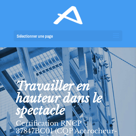
Sélectionner une page
Travailler en
hauteur dans le
spectacle
Certification RNCP
37847BC01 (CQP Accrocheur-