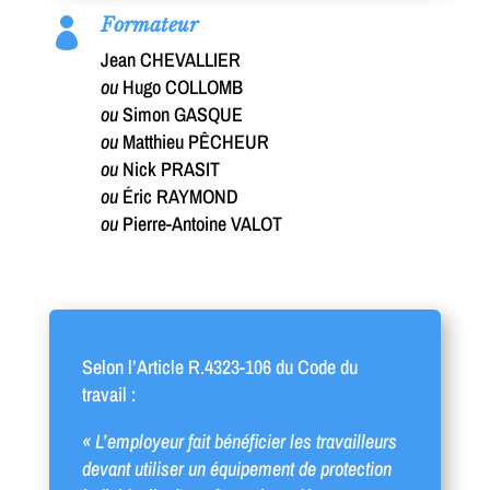
Formateur

Jean CHEVALLIER
ou
Hugo COLLOMB
ou
Simon GASQUE
ou
Matthieu PÊCHEUR
ou
Nick PRASIT
ou
Éric RAYMOND
ou
Pierre-Antoine VALOT
Selon l’Article R.4323-106 du Code du
travail :
« L’employeur fait bénéficier les travailleurs
devant utiliser un équipement de protection