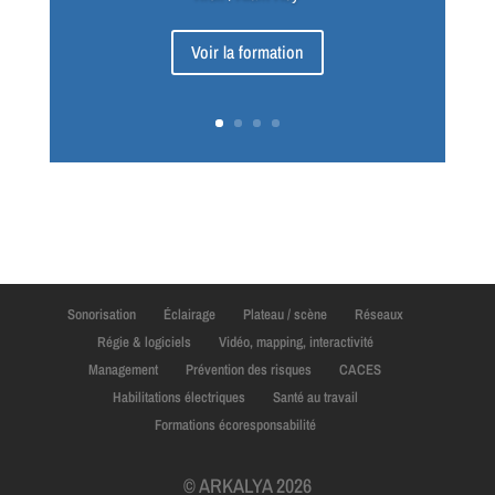
Voir la formation
Sonorisation
Éclairage
Plateau / scène
Réseaux
Régie & logiciels
Vidéo, mapping, interactivité
Management
Prévention des risques
CACES
Habilitations électriques
Santé au travail
Formations écoresponsabilité
© ARKALYA 2026