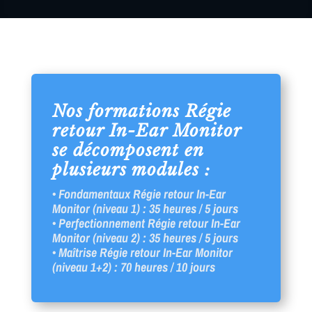
Nos formations Régie
retour In-Ear Monitor
se décomposent en
plusieurs modules :
• Fondamentaux Régie retour In-Ear
Monitor (niveau 1) : 35 heures / 5 jours
• Perfectionnement Régie retour In-Ear
Monitor (niveau 2) : 35 heures / 5 jours
• Maîtrise Régie retour In-Ear Monitor
(niveau 1+2) : 70 heures / 10 jours