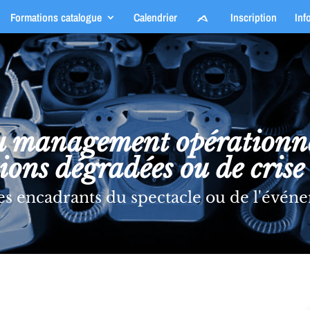
Formations catalogue
Calendrier
Inscription
Inf
management opérationnel 
tions dégradées ou de crise
es encadrants du spectacle ou de l'évén